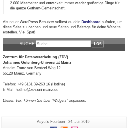
2.000 Mitarbeiter und entwickelt immer wieder großartige Dinge für
die ganze Gotham-Gemeinschaft.
Als neuer WordPress-Benutzer solltest du dein
Dashboard
aufrufen, um
diese Seite zu löschen und neue Seiten und Beiträge für deine Website
erstellen. Viel Spaß!
SUCHE
LOS
Zentrum für Datenverarbeitung (ZDV)
Johannes Gutenberg-Universität Mainz
Anselm-Franz-von-Bentzel-Weg 12
55128 Mainz, Germany
Telefon: +49 6131 39-263 16 (Hotline)
E-Mail: hotline@zdv.uni-mainz.de
Diesen Text können Sie über "Widgets" anpassen.
Zusätzliche
Seiten-
Letzte
Asyut's Fourteen
24. Juli 2019
Name:
Aktualisierung:
Informationen