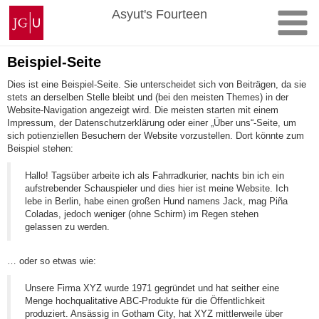
Zum
Johannes
Asyut's Fourteen
Inhalt
Gutenberg-
springen
Universität
Mainz
Beispiel-Seite
Dies ist eine Beispiel-Seite. Sie unterscheidet sich von Beiträgen, da sie
stets an derselben Stelle bleibt und (bei den meisten Themes) in der
Website-Navigation angezeigt wird. Die meisten starten mit einem
Impressum, der Datenschutzerklärung oder einer „Über uns“-Seite, um
sich potienziellen Besuchern der Website vorzustellen. Dort könnte zum
Beispiel stehen:
Hallo! Tagsüber arbeite ich als Fahrradkurier, nachts bin ich ein
aufstrebender Schauspieler und dies hier ist meine Website. Ich
lebe in Berlin, habe einen großen Hund namens Jack, mag Piña
Coladas, jedoch weniger (ohne Schirm) im Regen stehen
gelassen zu werden.
… oder so etwas wie:
Unsere Firma XYZ wurde 1971 gegründet und hat seither eine
Menge hochqualitative ABC-Produkte für die Öffentlichkeit
produziert. Ansässig in Gotham City, hat XYZ mittlerweile über